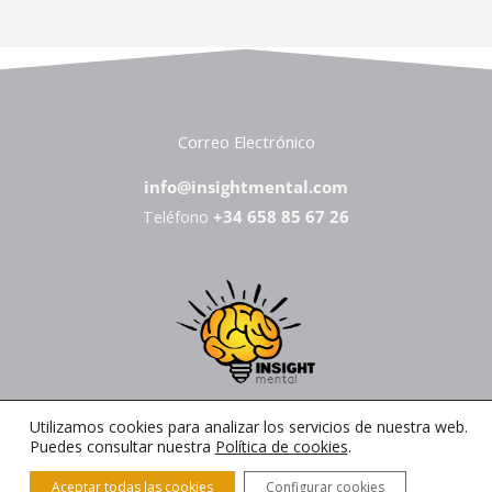
Correo Electrónico
info@insightmental.com
Teléfono
+34 658 85 67 26
Insight Mental
Utilizamos cookies para analizar los servicios de nuestra web.
Puedes consultar nuestra
Política de cookies
.
F
I
Y
T
P
a
n
o
w
i
Aceptar todas las cookies
Configurar cookies