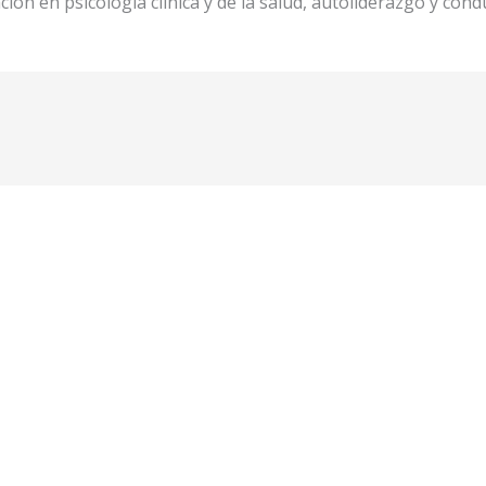
ción en psicología clínica y de la salud, autoliderazgo y co