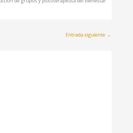
nducción de grupos y psicoterapeuta del bienestar
Entrada siguiente
→