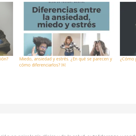
sión?
Miedo, ansiedad y estrés. ¿En qué se parecen y
¿Cómo p
cómo diferenciarlos? ￼