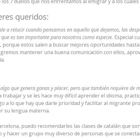
e los 7 duelos que nos enfrentamos al emigrar y a los cuales
eres queridos:
ale a relucir cuando pensamos en aquello que dejamos, las despe
 y que es tan importante para nosotros como especie.
Especial c
, porque estos salen a buscar mejores oportunidades hasta q
logremos mantener una buena comunicación con ellos, apro
a.
 algo que genera ganas y placer, pero que también requiere de m
rabajar y se les hace muy difícil aprender el idioma, practica
lgo a lo que hay que darle prioridad y facilitar al migrante 
er su lengua materna.
Barcelona, puedo recomendarles las clases de catalán que s
 y hacer un grupo muy diverso de personas que se conectan