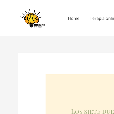
Ir
al
contenido
Home
Terapia onli