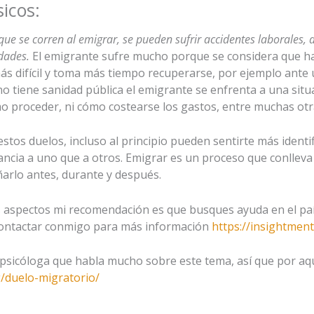
sicos:
ue se corren al emigrar, se pueden sufrir accidentes laborales, d
dades.
El emigrante sufre mucho porque se considera que ha
s más difícil y toma más tiempo recuperarse, por ejemplo ant
o tiene sanidad pública el emigrante se enfrenta a una situa
o proceder, ni cómo costearse los gastos, entre muchas otr
stos duelos, incluso al principio pueden sentirte más identi
ia a uno que a otros. Emigrar es un proceso que conlleva 
arlo antes, durante y después.
s aspectos mi recomendación es que busques ayuda en el paí
 contactar conmigo para más información
https://insightmen
sicóloga que habla mucho sobre este tema, así que por aquí
g/duelo-migratorio/